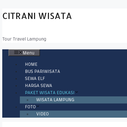
Skip
CITRANI WISATA
to
content
Tour Travel Lampung
Menu
HOME
BUS PARIWISATA
SEWA ELF
HARGA SEWA
PAKET WISATA EDUKASI
WISATA LAMPUNG
FOTO
VIDEO