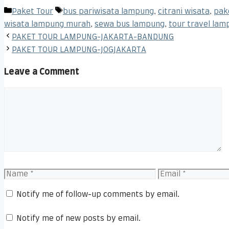
Categories
Tags
Paket Tour
bus pariwisata lampung
,
citrani wisata
,
pak
wisata lampung murah
,
sewa bus lampung
,
tour travel lam
PAKET TOUR LAMPUNG-JAKARTA-BANDUNG
PAKET TOUR LAMPUNG-JOGJAKARTA
Leave a Comment
Comment
Name
Email
Notify me of follow-up comments by email.
Notify me of new posts by email.